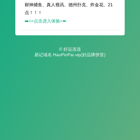
财神捕鱼、真人视讯、德州扑克、炸金花、21
点！！！
➡️<<点击进入体验>⬅️
© 好运连连
易记域名:HaoPinPai.vip(好品牌拼音)